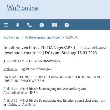
Direkt zur Navigation für Kontakt, Impressum, Aktuelles, Hilfe und FAQ
WuP-Navigation öffnen
Direkt zum Inhalt
WuP online
WuP online
Präferenzregelung Niger
UZK-DA
Inhaltsverzeichnis UZK-DA Niger/APS-least
alles aufklappen
developed countries (LDC) zum Stichtag 18.03.2023
ABSCHNITT 2 PRÄFERENZURSPRUNG
Artikel 37
Begriffsbestimmungen
UNTERABSCHNITT 1 AUSSTELLUNG ODER AUSFERTIGUNG VON
URSPRUNGSNACHWEISEN
Artikel 38
Mittel für die Beantragung und Ausstellung von
Auskunftsblättern INF 4
Artikel 39
Mittel für die Beantragung und Erteilung von Zulassungen als
ermächtigter Ausführer