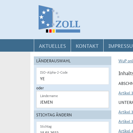
Direkt zur Navigation für Kontakt, Impressum, Aktuelles, Hilfe und FAQ
Direkt zur Länderauswahl und WuP-Navigation
Direkt zum Inhalt
AKTUELLES
KONTAKT
IMPRESSU
LÄNDERAUSWAHL
WuP onl
Inhalt
ISO-Alpha-2-Code
ABSCHN
oder
Artikel 
Ländername
UNTERA
Artikel 
STICHTAG ÄNDERN
Artikel 
Stichtag
Artikel 