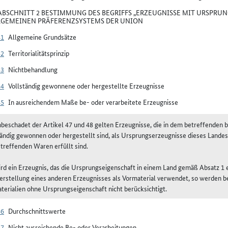
BSCHNITT 2 BESTIMMUNG DES BEGRIFFS „ERZEUGNISSE MIT URSPRUN
LGEMEINEN PRÄFERENZSYSTEMS DER UNION
41
Allgemeine Grundsätze
42
Territorialitätsprinzip
43
Nichtbehandlung
44
Vollständig gewonnene oder hergestellte Erzeugnisse
45
In ausreichendem Maße be- oder verarbeitete Erzeugnisse
nbeschadet der Artikel 47 und 48 gelten Erzeugnisse, die in dem betreffenden b
tändig gewonnen oder hergestellt sind, als Ursprungserzeugnisse dieses Landes
etreffenden Waren erfüllt sind.
ird ein Erzeugnis, das die Ursprungseigenschaft in einem Land gemäß Absatz 1 e
erstellung eines anderen Erzeugnisses als Vormaterial verwendet, so werden b
terialien ohne Ursprungseigenschaft nicht berücksichtigt.
46
Durchschnittswerte
47
Nicht ausreichende Be- oder Verarbeitungen