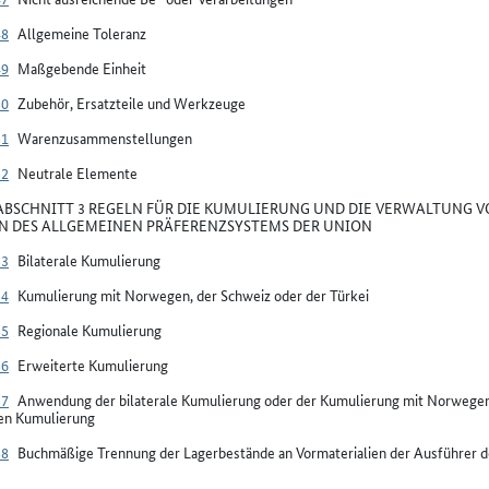
48
Allgemeine Toleranz
49
Maßgebende Einheit
50
Zubehör, Ersatzteile und Werkzeuge
51
Warenzusammenstellungen
52
Neutrale Elemente
BSCHNITT 3 REGELN FÜR DIE KUMULIERUNG UND DIE VERWALTUNG V
 DES ALLGEMEINEN PRÄFERENZSYSTEMS DER UNION
53
Bilaterale Kumulierung
54
Kumulierung mit Norwegen, der Schweiz oder der Türkei
55
Regionale Kumulierung
56
Erweiterte Kumulierung
57
Anwendung der bilaterale Kumulierung oder der Kumulierung mit Norwegen
len Kumulierung
58
Buchmäßige Trennung der Lagerbestände an Vormaterialien der Ausführer d