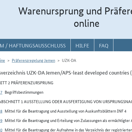
Warenursprung und Präfer
online
M / HAFTUNGSAUSSCHLUSS
HILFE
FAQ
ine
Präferenzregelung Jemen
UZK-DA
sverzeichnis UZK-DA Jemen/APS-least developed countries (
ITT 2 PRÄFERENZURSPRUNG
37
Begriffsbestimmungen
BSCHNITT 1 AUSSTELLUNG ODER AUSFERTIGUNG VON URSPRUNGSN
38
Mittel für die Beantragung und Ausstellung von Auskunftsblättern INF 4
39
Mittel für die Beantragung und Erteilung von Zulassungen als ermächtigter
40
Mittel für die Beantragung der Aufnahme in das Verzeichnis der registrierte