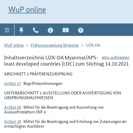
Direkt zur Navigation für Kontakt, Impressum, Aktuelles, Hilfe und FAQ
WuP-Navigation öffnen
Direkt zum Inhalt
WuP online
WuP online
Präferenzregelung Myanmar
UZK-DA
Inhaltsverzeichnis UZK-DA Myanmar/APS-
alles aufklappen
least developed countries (LDC) zum Stichtag 14.10.2021
ABSCHNITT 2 PRÄFERENZURSPRUNG
Artikel 37
Begriffsbestimmungen
UNTERABSCHNITT 1 AUSSTELLUNG ODER AUSFERTIGUNG VON
URSPRUNGSNACHWEISEN
Artikel 38
Mittel für die Beantragung und Ausstellung von
Auskunftsblättern INF 4
Artikel 39
Mittel für die Beantragung und Erteilung von Zulassungen als
ermächtigter Ausführer