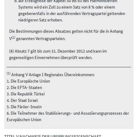
auf Erzeugnisse der Kapitel 50 bis 63 des Harmonisierten
Systems wird ein Zoll zu einem Satz von 8 % oder einem
gegebenenfalls in der ausführenden Vertragspartei geltenden
niedrigeren Satz erhoben.
Die Bestimmungen dieses Absatzes gelten nicht für die in Anhang
(
1
)
V
genannten Vertragsparteien.
(8) Absatz 7 gilt bis zum 31. Dezember 2012 und kann im
gegenseitigen Einvernehmen überprüft werden.
(1)
Anhang V Anlage I Regionales Übereinkommen:
1. Die Europäische Union
2. Die EFTA-Staaten
3. Die Republik Türkei
4. Der Staat Israel
5. Die Färöer-Inseln
6. Die Teilnehmer des Stabilisierungs- und Assoziierungsprozesses der
Europäischen Union
TITEL V NACHWEIS DER URSPRUNGSEIGENSCHAFT