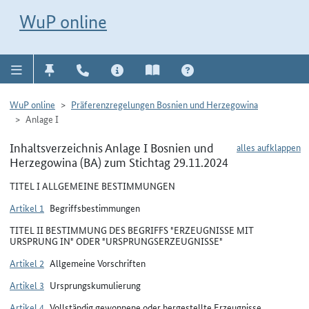
Direkt zur Navigation für Kontakt, Impressum, Aktuelles, Hilfe und FAQ
WuP-Navigation öffnen
Direkt zum Inhalt
WuP online
WuP online
Präferenzregelungen Bosnien und Herzegowina
Anlage I
Inhaltsverzeichnis Anlage I Bosnien und
alles aufklappen
Herzegowina (BA) zum Stichtag 29.11.2024
TITEL I ALLGEMEINE BESTIMMUNGEN
Artikel 1
Begriffsbestimmungen
TITEL II BESTIMMUNG DES BEGRIFFS "ERZEUGNISSE MIT
URSPRUNG IN" ODER "URSPRUNGSERZEUGNISSE"
Artikel 2
Allgemeine Vorschriften
Artikel 3
Ursprungskumulierung
Artikel 4
Vollständig gewonnene oder hergestellte Erzeugnisse