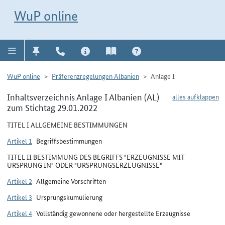
Direkt zur Navigation für Kontakt, Impressum, Aktuelles, Hilfe und FAQ
WuP-Navigation öffnen
Direkt zum Inhalt
WuP online
WuP online
Präferenzregelungen Albanien
Anlage I
Inhaltsverzeichnis Anlage I Albanien (AL)
alles aufklappen
zum Stichtag 29.01.2022
TITEL I ALLGEMEINE BESTIMMUNGEN
Artikel 1
Begriffsbestimmungen
TITEL II BESTIMMUNG DES BEGRIFFS "ERZEUGNISSE MIT
URSPRUNG IN" ODER "URSPRUNGSERZEUGNISSE"
Artikel 2
Allgemeine Vorschriften
Artikel 3
Ursprungskumulierung
Artikel 4
Vollständig gewonnene oder hergestellte Erzeugnisse