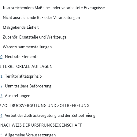
5
In ausreichendem Maße be- oder verarbeitete Erzeugnisse
6
Nicht ausreichende Be- oder Verarbeitungen
7
Maßgebende Einheit
8
Zubehör, Ersatzteile und Werkzeuge
9
Warenzusammenstellungen
10
Neutrale Elemente
III TERRITORIALE AUFLAGEN
11
Territorialitätsprinzip
12
Unmittelbare Beförderung
13
Ausstellungen
IV ZOLLRÜCKVERGÜTUNG UND ZOLLBEFREIUNG
14
Verbot der Zollrückvergütung und der Zollbefreiung
V NACHWEIS DER URSPRUNGSEIGENSCHAFT
15
Allgemeine Voraussetzungen