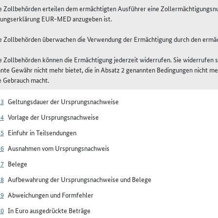
ie Zollbehörden erteilen dem ermächtigten Ausführer eine Zollermächtigungsnu
ungserklärung EUR-MED anzugeben ist.
ie Zollbehörden überwachen die Verwendung der Ermächtigung durch den ermäc
ie Zollbehörden können die Ermächtigung jederzeit widerrufen. Sie widerrufen s
nte Gewähr nicht mehr bietet, die in Absatz 2 genannten Bedingungen nicht meh
 Gebrauch macht.
23
Geltungsdauer der Ursprungsnachweise
24
Vorlage der Ursprungsnachweise
25
Einfuhr in Teilsendungen
26
Ausnahmen vom Ursprungsnachweis
27
Belege
28
Aufbewahrung der Ursprungsnachweise und Belege
29
Abweichungen und Formfehler
30
In Euro ausgedrückte Beträge