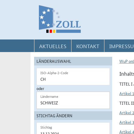
Direkt zur Navigation für Kontakt, Impressum, Aktuelles, Hilfe und FAQ
Direkt zur Länderauswahl und WuP-Navigation
Direkt zum Inhalt
AKTUELLES
KONTAKT
IMPRESSU
LÄNDERAUSWAHL
WuP onl
Inhalt
ISO-Alpha-2-Code
TITEL 
oder
Artikel 
Ländername
TITEL 
Artikel 
STICHTAG ÄNDERN
Artikel 
Stichtag
Artikel 