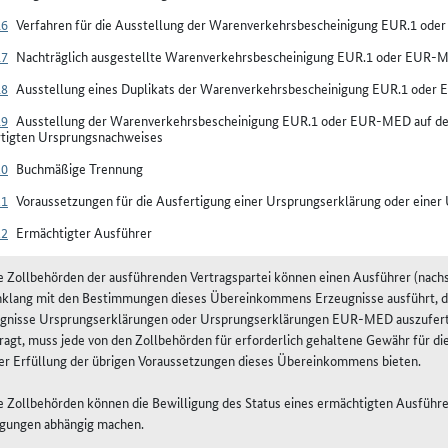
16
Verfahren für die Ausstellung der Warenverkehrsbescheinigung EUR.1 od
17
Nachträglich ausgestellte Warenverkehrsbescheinigung EUR.1 oder EUR-
18
Ausstellung eines Duplikats der Warenverkehrsbescheinigung EUR.1 ode
19
Ausstellung der Warenverkehrsbescheinigung EUR.1 oder EUR-MED auf der 
rtigten Ursprungsnachweises
20
Buchmäßige Trennung
21
Voraussetzungen für die Ausfertigung einer Ursprungserklärung oder ein
22
Ermächtigter Ausführer
ie Zollbehörden der ausführenden Vertragspartei können einen Ausführer (nach
nklang mit den Bestimmungen dieses Übereinkommens Erzeugnisse ausführt, d
gnisse Ursprungserklärungen oder Ursprungserklärungen EUR-MED auszufertig
ragt, muss jede von den Zollbehörden für erforderlich gehaltene Gewähr für di
er Erfüllung der übrigen Voraussetzungen dieses Übereinkommens bieten.
ie Zollbehörden können die Bewilligung des Status eines ermächtigten Ausführ
gungen abhängig machen.