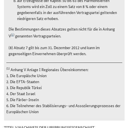
auf Erzeugnisse der Kapitel 50 bis 63 des Harmonisierten
Systems wird ein Zoll zu einem Satz von 8 % oder einem
gegebenenfalls in der ausführenden Vertragspartei geltenden
niedrigeren Satz erhoben.
Die Bestimmungen dieses Absatzes gelten nicht für die in Anhang
(
1
)
V
genannten Vertragsparteien.
(8) Absatz 7 gilt bis zum 31. Dezember 2012 und kann im
gegenseitigen Einvernehmen überprüft werden.
(1)
Anhang V Anlage I Regionales Übereinkommen:
1. Die Europäische Union
2. Die EFTA-Staaten
3. Die Republik Türkei
4. Der Staat Israel
5. Die Färöer-Inseln
6. Die Teilnehmer des Stabilisierungs- und Assoziierungsprozesses der
Europäischen Union
TITEL V NACHWEIS DER URSPRUNGSEIGENSCHAFT