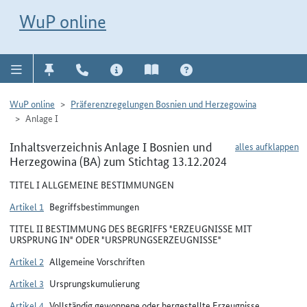
Direkt zur Navigation für Kontakt, Impressum, Aktuelles, Hilfe und FAQ
WuP-Navigation öffnen
Direkt zum Inhalt
WuP online
WuP online
Präferenzregelungen Bosnien und Herzegowina
Anlage I
Inhaltsverzeichnis Anlage I Bosnien und
alles aufklappen
Herzegowina (BA) zum Stichtag 13.12.2024
TITEL I ALLGEMEINE BESTIMMUNGEN
Artikel 1
Begriffsbestimmungen
TITEL II BESTIMMUNG DES BEGRIFFS "ERZEUGNISSE MIT
URSPRUNG IN" ODER "URSPRUNGSERZEUGNISSE"
Artikel 2
Allgemeine Vorschriften
Artikel 3
Ursprungskumulierung
Artikel 4
Vollständig gewonnene oder hergestellte Erzeugnisse