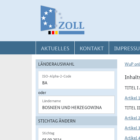
Direkt zur Navigation für Kontakt, Impressum, Aktuelles, Hilfe und FAQ
Direkt zur Länderauswahl und WuP-Navigation
Direkt zum Inhalt
AKTUELLES
KONTAKT
IMPRESSU
LÄNDERAUSWAHL
WuP onl
Inhalt
ISO-Alpha-2-Code
TITEL 
oder
Artikel 
Ländername
TITEL 
Artikel 
STICHTAG ÄNDERN
Artikel 
Stichtag
Artikel 