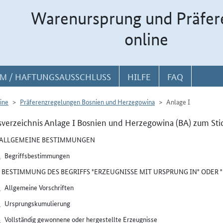
Warenursprung und Präfer
online
M / HAFTUNGSAUSSCHLUSS
HILFE
FAQ
ine
Präferenzregelungen Bosnien und Herzegowina
Anlage I
sverzeichnis Anlage I Bosnien und Herzegowina (BA) zum Sti
I ALLGEMEINE BESTIMMUNGEN
1
Begriffsbestimmungen
II BESTIMMUNG DES BEGRIFFS "ERZEUGNISSE MIT URSPRUNG IN" ODER
2
Allgemeine Vorschriften
3
Ursprungskumulierung
4
Vollständig gewonnene oder hergestellte Erzeugnisse