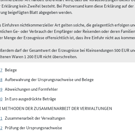
r Erklärung kein Zweifel besteht. Bei Postversand kann diese Erklärung auf de
rung beigefügten Blatt abgegeben werden.
ls Einfuhren nichtkommerzieller Art gelten solche, die gelegentlich erfolgen u
nlichen Ge- oder Verbrauch der Empfänger oder Reisenden oder deren Familien
er Menge der Erzeugnisse offensichtlich ist, dass ihre Einfuhr nicht aus komme
ußerdem darf der Gesamtwert der Erzeugnisse bei Kleinsendungen 500 EUR und
ltenen Waren 1 200 EUR nicht überschreiten.
27
Belege
28
Aufbewahrung der Ursprungsnachweise und Belege
29
Abweichungen und Formfehler
30
In Euro ausgedrückte Beträge
VI METHODEN DER ZUSAMMENARBEIT DER VERWALTUNGEN
31
Zusammenarbeit der Verwaltungen
32
Prüfung der Ursprungsnachweise