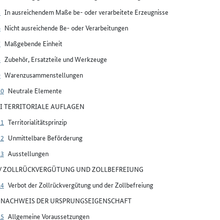
5
In ausreichendem Maße be- oder verarbeitete Erzeugnisse
6
Nicht ausreichende Be- oder Verarbeitungen
7
Maßgebende Einheit
8
Zubehör, Ersatzteile und Werkzeuge
9
Warenzusammenstellungen
10
Neutrale Elemente
III TERRITORIALE AUFLAGEN
11
Territorialitätsprinzip
12
Unmittelbare Beförderung
13
Ausstellungen
IV ZOLLRÜCKVERGÜTUNG UND ZOLLBEFREIUNG
14
Verbot der Zollrückvergütung und der Zollbefreiung
V NACHWEIS DER URSPRUNGSEIGENSCHAFT
15
Allgemeine Voraussetzungen