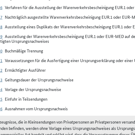
16
Verfahren für die Ausstellung der Warenverkehrsbescheinigung EUR.1 od
17
Nachträglich ausgestellte Warenverkehrsbescheinigung EUR.1 oder EUR-
18
Ausstellung eines Duplikats der Warenverkehrsbescheinigung EUR.1 ode
19
Ausstellung der Warenverkehrsbescheinigung EUR.1 oder EUR-MED auf der 
rtigten Ursprungsnachweises
20
Buchmäßige Trennung
21
Voraussetzungen für die Ausfertigung einer Ursprungserklärung oder ein
22
Ermächtigter Ausführer
23
Geltungsdauer der Ursprungsnachweise
24
Vorlage der Ursprungsnachweise
25
Einfuhr in Teilsendungen
26
Ausnahmen vom Ursprungsnachweis
rzeugnisse, die in Kleinsendungen von Privatpersonen an Privatpersonen versan
nden befinden, werden ohne Vorlage eines Ursprungsnachweises als Ursprungs
kommerzieller Art handelt und erklärt wird, dass die Voraussetzungen dieses Üb