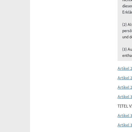
diese
Erklä
(2) A
persö
und d
(3) A
entha
Artikel 
Artikel 
Artikel 
Artikel 
TITEL 
Artikel 
Artikel 