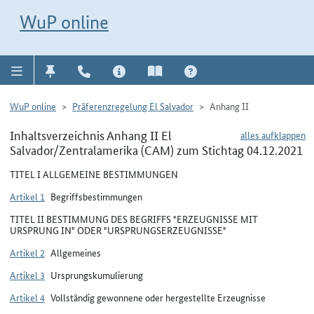
Direkt zur Navigation für Kontakt, Impressum, Aktuelles, Hilfe und FAQ
WuP-Navigation öffnen
Direkt zum Inhalt
WuP online
WuP online
Präferenzregelung El Salvador
Anhang II
Inhaltsverzeichnis Anhang II El
alles aufklappen
Salvador/Zentralamerika (CAM) zum Stichtag 04.12.2021
TITEL I ALLGEMEINE BESTIMMUNGEN
Artikel 1
Begriffsbestimmungen
TITEL II BESTIMMUNG DES BEGRIFFS "ERZEUGNISSE MIT
URSPRUNG IN" ODER "URSPRUNGSERZEUGNISSE"
Artikel 2
Allgemeines
Artikel 3
Ursprungskumulierung
Artikel 4
Vollständig gewonnene oder hergestellte Erzeugnisse