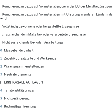
5
Kumulierung in Bezug auf Vormaterialien, die in der EU der Meistbegünstigung
6
Kumulierung in Bezug auf Vormaterialien mit Ursprung in anderen Ländern, d
 wird
7
Vollständig gewonnene oder hergestellte Erzeugnisse
8
In ausreichendem Maße be- oder verarbeitete Erzeugnisse
9
Nicht ausreichende Be- oder Verarbeitungen
10
Maßgebende Einheit
11
Zubehör, Ersatzteile und Werkzeuge
12
Warenzusammenstellungen
13
Neutrale Elemente
III TERRITORIALE AUFLAGEN
14
Territorialitätsprinzip
15
Nichtveränderung
16
Buchmäßige Trennung