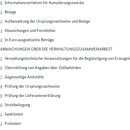
30
Informationsverfahren für Kumulierungszwecke
31
Belege
32
Aufbewahrung der Ursprungsnachweise und Belege
33
Abweichungen und Formfehler
34
In Euro ausgedrückte Beträge
V ABMACHUNGEN ÜBER DIE VERWALTUNGSZUSAMMENARBEIT
35
Verwaltungstechnische Voraussetzungen für die Begünstigung von Erzeug
36
Übermittlung von Angaben über Zollbehörden
37
Gegenseitige Amtshilfe
38
Prüfung der Ursprungsnachweise
39
Prüfung der Lieferantenerklärung
40
Streitbeilegung
41
Sanktionen
42
Freizonen