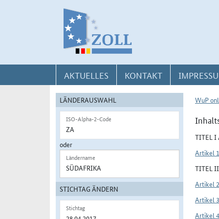
Direkt zur Navigation für Kontakt, Impressum, Aktuelles, Hilfe und FAQ
Direkt zur Länderauswahl und WuP-Navigation
Direkt zum Inhalt
AKTUELLES
KONTAKT
IMPRESSU
LÄNDERAUSWAHL
WuP onl
Inhalt
ISO-Alpha-2-Code
TITEL 
oder
Artikel 
Ländername
TITEL 
Artikel 
STICHTAG ÄNDERN
Artikel 
Stichtag
Artikel 