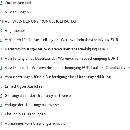
17
Zuckertransport
18
Ausstellungen
IV NACHWEIS DER URSPRUNGSEIGENSCHAFT
19
Allgemeines
20
Verfahren für die Ausstellung der Warenverkehrsbescheinigung EUR.1
21
Nachträglich ausgestellte Warenverkehrsbescheinigung EUR.1
22
Ausstellung eines Duplikats der Warenverkehrsbescheinigung EUR.1
23
Ausstellung der Warenverkehrsbescheinigung EUR.1 auf der Grundlage vorh
24
Voraussetzungen für die Ausfertigung einer Ursprungserklärung
25
Ermächtigter Ausführer
26
Geltungsdauer der Ursprungsnachweise
27
Vorlage der Ursprungsnachweise
28
Einfuhr in Teilsendungen
29
Ausnahmen vom Ursprungsnachweis