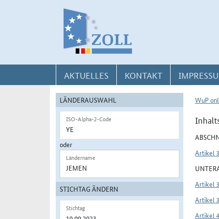
Direkt zur Navigation für Kontakt, Impressum, Aktuelles, Hilfe und FAQ
Direkt zur Länderauswahl und WuP-Navigation
Direkt zum Inhalt
AKTUELLES
KONTAKT
IMPRESSU
LÄNDERAUSWAHL
WuP onl
Inhalt
ISO-Alpha-2-Code
ABSCHN
oder
Artikel 
Ländername
UNTERA
Artikel 
STICHTAG ÄNDERN
Artikel 
Stichtag
Artikel 