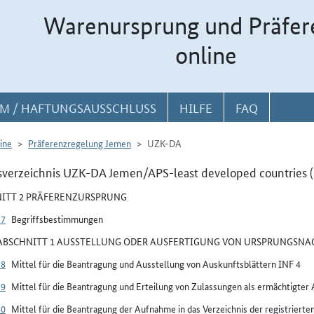
Warenursprung und Präfer
online
M / HAFTUNGSAUSSCHLUSS
HILFE
FAQ
ine
Präferenzregelung Jemen
UZK-DA
sverzeichnis UZK-DA Jemen/APS-least developed countries (
ITT 2 PRÄFERENZURSPRUNG
37
Begriffsbestimmungen
BSCHNITT 1 AUSSTELLUNG ODER AUSFERTIGUNG VON URSPRUNGSN
38
Mittel für die Beantragung und Ausstellung von Auskunftsblättern INF 4
39
Mittel für die Beantragung und Erteilung von Zulassungen als ermächtigter
40
Mittel für die Beantragung der Aufnahme in das Verzeichnis der registrierte