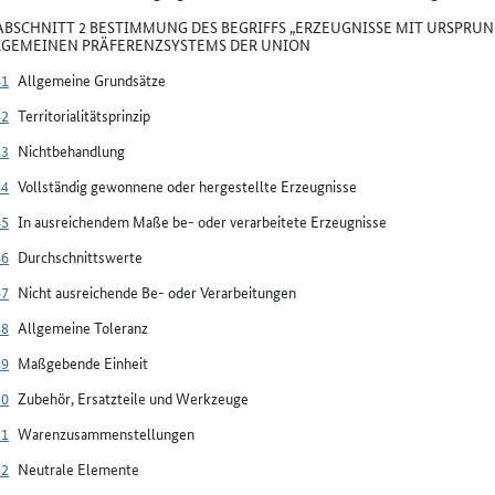
BSCHNITT 2 BESTIMMUNG DES BEGRIFFS „ERZEUGNISSE MIT URSPRUN
LGEMEINEN PRÄFERENZSYSTEMS DER UNION
41
Allgemeine Grundsätze
42
Territorialitätsprinzip
43
Nichtbehandlung
44
Vollständig gewonnene oder hergestellte Erzeugnisse
45
In ausreichendem Maße be- oder verarbeitete Erzeugnisse
46
Durchschnittswerte
47
Nicht ausreichende Be- oder Verarbeitungen
48
Allgemeine Toleranz
49
Maßgebende Einheit
50
Zubehör, Ersatzteile und Werkzeuge
51
Warenzusammenstellungen
52
Neutrale Elemente