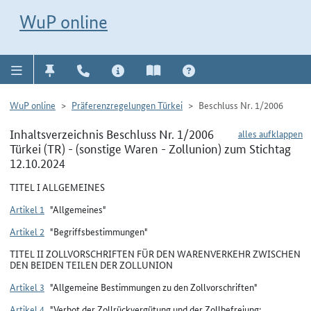
Direkt zur Navigation für Kontakt, Impressum, Aktuelles, Hilfe und FAQ
WuP-Navigation öffnen
Direkt zum Inhalt
WuP online
WuP online
Präferenzregelungen Türkei
Beschluss Nr. 1/2006
Inhaltsverzeichnis Beschluss Nr. 1/2006
alles aufklappen
Türkei (TR) - (sonstige Waren - Zollunion) zum Stichtag
12.10.2024
TITEL I ALLGEMEINES
Artikel 1
"Allgemeines"
Artikel 2
"Begriffsbestimmungen"
TITEL II ZOLLVORSCHRIFTEN FÜR DEN WARENVERKEHR ZWISCHEN
DEN BEIDEN TEILEN DER ZOLLUNION
Artikel 3
"Allgemeine Bestimmungen zu den Zollvorschriften"
Artikel 4
"Verbot der Zollrückvergütung und der Zollbefreiung;