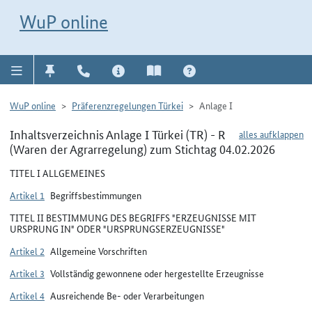
Direkt zur Navigation für Kontakt, Impressum, Aktuelles, Hilfe und FAQ
WuP-Navigation öffnen
Direkt zum Inhalt
WuP online
WuP online
Präferenzregelungen Türkei
Anlage I
Inhaltsverzeichnis Anlage I Türkei (TR) - R
alles aufklappen
(Waren der Agrarregelung) zum Stichtag 04.02.2026
TITEL I ALLGEMEINES
Artikel 1
Begriffsbestimmungen
TITEL II BESTIMMUNG DES BEGRIFFS "ERZEUGNISSE MIT
URSPRUNG IN" ODER "URSPRUNGSERZEUGNISSE"
Artikel 2
Allgemeine Vorschriften
Artikel 3
Vollständig gewonnene oder hergestellte Erzeugnisse
Artikel 4
Ausreichende Be- oder Verarbeitungen