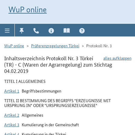
Direkt zur Navigation für Kontakt, Impressum, Aktuelles, Hilfe und FAQ
WuP-Navigation öffnen
Direkt zum Inhalt
WuP online
WuP online
Präferenzregelungen Türkei
Protokoll Nr. 3
Inhaltsverzeichnis Protokoll Nr. 3 Türkei
alles aufklappen
(TR) - C (Waren der Agrarregelung) zum Stichtag
04.02.2019
TITEL I ALLGEMEINES
Artikel 1
Begriffsbestimmungen
TITEL II BESTIMMUNG DES BEGRIFFS "ERZEUGNISSE MIT
URSPRUNG IN" ODER "URSPRUNGSERZEUGNISSE"
Artikel 2
Allgemeines
Artikel 3
Kumulierung in der Gemeinschaft
Artikel 4
Kumulierung in der Türkei