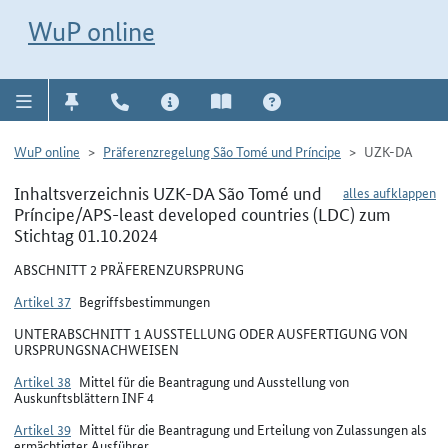
Direkt zur Navigation für Kontakt, Impressum, Aktuelles, Hilfe und FAQ
WuP-Navigation öffnen
Direkt zum Inhalt
WuP online
WuP online
Präferenzregelung São Tomé und Príncipe
UZK-DA
Inhaltsverzeichnis UZK-DA São Tomé und
alles aufklappen
Príncipe/APS-least developed countries (LDC) zum
Stichtag 01.10.2024
ABSCHNITT 2 PRÄFERENZURSPRUNG
Artikel 37
Begriffsbestimmungen
UNTERABSCHNITT 1 AUSSTELLUNG ODER AUSFERTIGUNG VON
URSPRUNGSNACHWEISEN
Artikel 38
Mittel für die Beantragung und Ausstellung von
Auskunftsblättern INF 4
Artikel 39
Mittel für die Beantragung und Erteilung von Zulassungen als
ermächtigter Ausführer