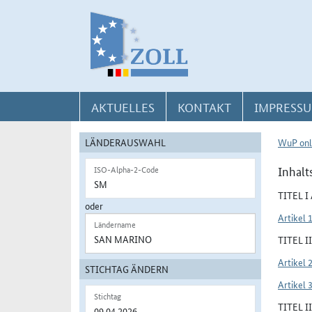
Direkt zur Navigation für Kontakt, Impressum, Aktuelles, Hilfe und FAQ
Direkt zur Länderauswahl und WuP-Navigation
Direkt zum Inhalt
AKTUELLES
KONTAKT
IMPRESSU
LÄNDERAUSWAHL
WuP onl
Inhalt
ISO-Alpha-2-Code
TITEL 
oder
Artikel 
Ländername
TITEL 
Artikel 
STICHTAG ÄNDERN
Artikel 
Stichtag
TITEL 