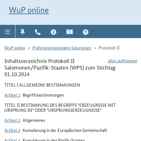
Direkt zur Navigation für Kontakt, Impressum, Aktuelles, Hilfe und FAQ
WuP-Navigation öffnen
Direkt zum Inhalt
WuP online
WuP online
Präferenzregelungen Salomonen
Protokoll II
Inhaltsverzeichnis Protokoll II
alles aufklappen
Salomonen/Pazifik-Staaten (WPS) zum Stichtag
01.10.2024
TITEL I ALLGEMEINE BESTIMMUNGEN
Artikel 1
Begriffsbestimmungen
TITEL II BESTIMMUNG DES BEGRIFFS "ERZEUGNISSE MIT
URSPRUNG IN" ODER "URSPRUNGSERZEUGNISSE"
Artikel 2
Allgemeines
Artikel 3
Kumulierung in der Europäischen Gemeinschaft
Artikel 4
Kumulierung in den Pazifk-Staaten