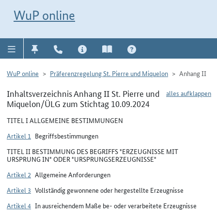
Direkt zur Navigation für Kontakt, Impressum, Aktuelles, Hilfe und FAQ
WuP-Navigation öffnen
Direkt zum Inhalt
WuP online
WuP online
Präferenzregelung St. Pierre und Miquelon
Anhang II
Inhaltsverzeichnis Anhang II St. Pierre und
alles aufklappen
Miquelon/ÜLG zum Stichtag 10.09.2024
TITEL I ALLGEMEINE BESTIMMUNGEN
Artikel 1
Begriffsbestimmungen
TITEL II BESTIMMUNG DES BEGRIFFS "ERZEUGNISSE MIT
URSPRUNG IN" ODER "URSPRUNGSERZEUGNISSE"
Artikel 2
Allgemeine Anforderungen
Artikel 3
Vollständig gewonnene oder hergestellte Erzeugnisse
Artikel 4
In ausreichendem Maße be- oder verarbeitete Erzeugnisse