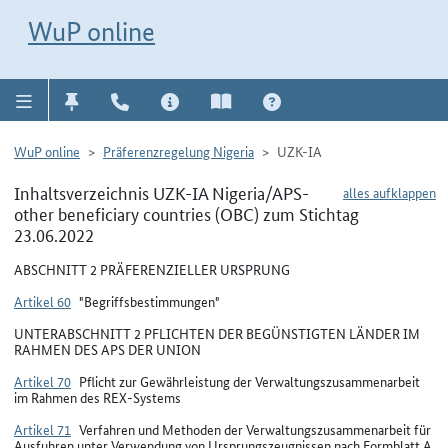
Direkt zur Navigation für Kontakt, Impressum, Aktuelles, Hilfe und FAQ
WuP-Navigation öffnen
Direkt zum Inhalt
WuP online
WuP online
Präferenzregelung Nigeria
UZK-IA
Inhaltsverzeichnis UZK-IA Nigeria/APS-
alles aufklappen
other beneficiary countries (OBC) zum Stichtag
23.06.2022
ABSCHNITT 2 PRÄFERENZIELLER URSPRUNG
Artikel 60
"Begriffsbestimmungen"
UNTERABSCHNITT 2 PFLICHTEN DER BEGÜNSTIGTEN LÄNDER IM
RAHMEN DES APS DER UNION
Artikel 70
Pflicht zur Gewährleistung der Verwaltungszusammenarbeit
im Rahmen des REX-Systems
Artikel 71
Verfahren und Methoden der Verwaltungszusammenarbeit für
Ausfuhren unter Verwendung von Ursprungszeugnissen nach Formblatt A