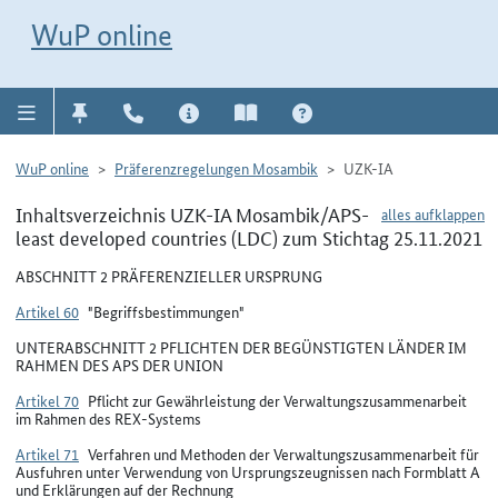
Direkt zur Navigation für Kontakt, Impressum, Aktuelles, Hilfe und FAQ
WuP-Navigation öffnen
Direkt zum Inhalt
WuP online
WuP online
Präferenzregelungen Mosambik
UZK-IA
Inhaltsverzeichnis UZK-IA Mosambik/APS-
alles aufklappen
least developed countries (LDC) zum Stichtag 25.11.2021
ABSCHNITT 2 PRÄFERENZIELLER URSPRUNG
Artikel 60
"Begriffsbestimmungen"
UNTERABSCHNITT 2 PFLICHTEN DER BEGÜNSTIGTEN LÄNDER IM
RAHMEN DES APS DER UNION
Artikel 70
Pflicht zur Gewährleistung der Verwaltungszusammenarbeit
im Rahmen des REX-Systems
Artikel 71
Verfahren und Methoden der Verwaltungszusammenarbeit für
Ausfuhren unter Verwendung von Ursprungszeugnissen nach Formblatt A
und Erklärungen auf der Rechnung