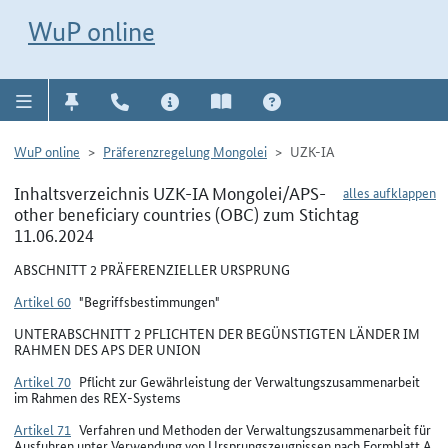
Direkt zur Navigation für Kontakt, Impressum, Aktuelles, Hilfe und FAQ
WuP-Navigation öffnen
Direkt zum Inhalt
WuP online
WuP online
Präferenzregelung Mongolei
UZK-IA
Inhaltsverzeichnis UZK-IA Mongolei/APS-
alles aufklappen
other beneficiary countries (OBC) zum Stichtag
11.06.2024
ABSCHNITT 2 PRÄFERENZIELLER URSPRUNG
Artikel 60
"Begriffsbestimmungen"
UNTERABSCHNITT 2 PFLICHTEN DER BEGÜNSTIGTEN LÄNDER IM
RAHMEN DES APS DER UNION
Artikel 70
Pflicht zur Gewährleistung der Verwaltungszusammenarbeit
im Rahmen des REX-Systems
Artikel 71
Verfahren und Methoden der Verwaltungszusammenarbeit für
Ausfuhren unter Verwendung von Ursprungszeugnissen nach Formblatt A