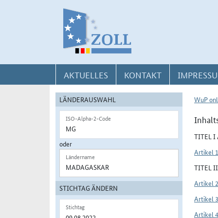
Direkt zur Navigation für Kontakt, Impressum, Aktuelles, Hilfe und FAQ
Direkt zur Länderauswahl und WuP-Navigation
Direkt zum Inhalt
AKTUELLES
KONTAKT
IMPRESSU
LÄNDERAUSWAHL
WuP onl
Inhalt
ISO-Alpha-2-Code
TITEL 
oder
Artikel 
Ländername
TITEL 
Artikel 
STICHTAG ÄNDERN
Artikel 
Stichtag
Artikel 