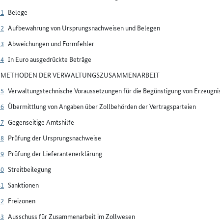
31
Belege
32
Aufbewahrung von Ursprungsnachweisen und Belegen
33
Abweichungen und Formfehler
34
In Euro ausgedrückte Beträge
V METHODEN DER VERWALTUNGSZUSAMMENARBEIT
35
Verwaltungstechnische Voraussetzungen für die Begünstigung von Erzeug
36
Übermittlung von Angaben über Zollbehörden der Vertragsparteien
37
Gegenseitige Amtshilfe
38
Prüfung der Ursprungsnachweise
39
Prüfung der Lieferantenerklärung
40
Streitbeilegung
41
Sanktionen
42
Freizonen
43
Ausschuss für Zusammenarbeit im Zollwesen