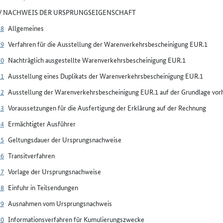
IV NACHWEIS DER URSPRUNGSEIGENSCHAFT
18
Allgemeines
19
Verfahren für die Ausstellung der Warenverkehrsbescheinigung EUR.1
20
Nachträglich ausgestellte Warenverkehrsbescheinigung EUR.1
21
Ausstellung eines Duplikats der Warenverkehrsbescheinigung EUR.1
22
Ausstellung der Warenverkehrsbescheinigung EUR.1 auf der Grundlage vorh
23
Voraussetzungen für die Ausfertigung der Erklärung auf der Rechnung
24
Ermächtigter Ausführer
25
Geltungsdauer der Ursprungsnachweise
26
Transitverfahren
27
Vorlage der Ursprungsnachweise
28
Einfuhr in Teilsendungen
29
Ausnahmen vom Ursprungsnachweis
30
Informationsverfahren für Kumulierungszwecke