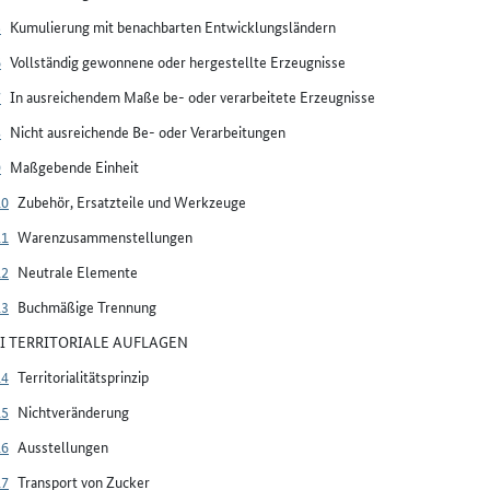
5
Kumulierung mit benachbarten Entwicklungsländern
6
Vollständig gewonnene oder hergestellte Erzeugnisse
7
In ausreichendem Maße be- oder verarbeitete Erzeugnisse
8
Nicht ausreichende Be- oder Verarbeitungen
9
Maßgebende Einheit
10
Zubehör, Ersatzteile und Werkzeuge
11
Warenzusammenstellungen
12
Neutrale Elemente
13
Buchmäßige Trennung
III TERRITORIALE AUFLAGEN
14
Territorialitätsprinzip
15
Nichtveränderung
16
Ausstellungen
17
Transport von Zucker