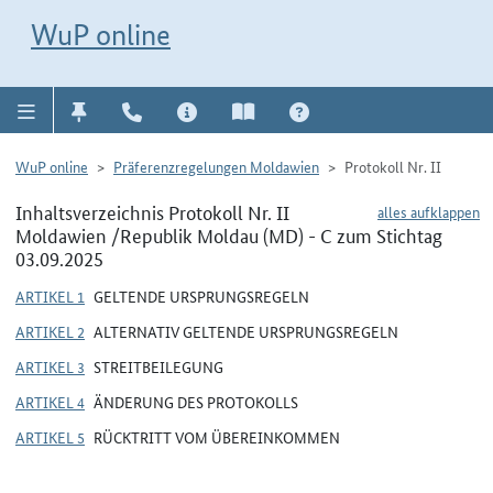
Direkt zur Navigation für Kontakt, Impressum, Aktuelles, Hilfe und FAQ
WuP-Navigation öffnen
Direkt zum Inhalt
WuP online
WuP online
Präferenzregelungen Moldawien
Protokoll Nr. II
Inhaltsverzeichnis Protokoll Nr. II
alles aufklappen
Moldawien /Republik Moldau (MD) - C zum Stichtag
03.09.2025
ARTIKEL 1
GELTENDE URSPRUNGSREGELN
ARTIKEL 2
ALTERNATIV GELTENDE URSPRUNGSREGELN
ARTIKEL 3
STREITBEILEGUNG
ARTIKEL 4
ÄNDERUNG DES PROTOKOLLS
ARTIKEL 5
RÜCKTRITT VOM ÜBEREINKOMMEN