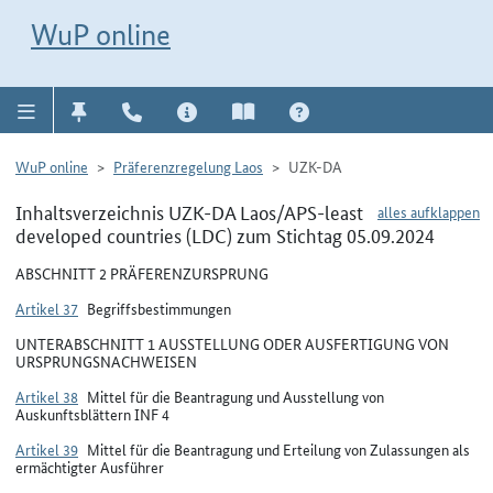
Direkt zur Navigation für Kontakt, Impressum, Aktuelles, Hilfe und FAQ
WuP-Navigation öffnen
Direkt zum Inhalt
WuP online
WuP online
Präferenzregelung Laos
UZK-DA
Inhaltsverzeichnis UZK-DA Laos/APS-least
alles aufklappen
developed countries (LDC) zum Stichtag 05.09.2024
ABSCHNITT 2 PRÄFERENZURSPRUNG
Artikel 37
Begriffsbestimmungen
UNTERABSCHNITT 1 AUSSTELLUNG ODER AUSFERTIGUNG VON
URSPRUNGSNACHWEISEN
Artikel 38
Mittel für die Beantragung und Ausstellung von
Auskunftsblättern INF 4
Artikel 39
Mittel für die Beantragung und Erteilung von Zulassungen als
ermächtigter Ausführer