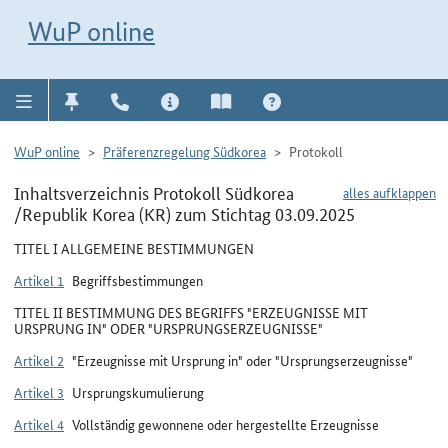
Direkt zur Navigation für Kontakt, Impressum, Aktuelles, Hilfe und FAQ
WuP-Navigation öffnen
Direkt zum Inhalt
WuP online
WuP online
Präferenzregelung Südkorea
Protokoll
Inhaltsverzeichnis Protokoll Südkorea
alles aufklappen
/Republik Korea (KR) zum Stichtag 03.09.2025
TITEL I ALLGEMEINE BESTIMMUNGEN
Artikel 1
Begriffsbestimmungen
TITEL II BESTIMMUNG DES BEGRIFFS "ERZEUGNISSE MIT
URSPRUNG IN" ODER "URSPRUNGSERZEUGNISSE"
Artikel 2
"Erzeugnisse mit Ursprung in" oder "Ursprungserzeugnisse"
Artikel 3
Ursprungskumulierung
Artikel 4
Vollständig gewonnene oder hergestellte Erzeugnisse