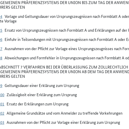
LGEMEINEN PRÄFERENZSYSTEMS DER UNION BIS ZUM TAG DER ANWEN
RERS GELTEN
94
Vorlage und Geltungsdauer von Ursprungszeugnissen nach Formblatt A oder
te Vorlage
95
Ersatz von Ursprungszeugnissen nach Formblatt A und Erklärungen auf der
96
Einfuhr in Teilsendungen mit Ursprungszeugnissen nach Formblatt A oder E
97
Ausnahmen von der Pflicht zur Vorlage eines Ursprungszeugnisses nach For
98
Abweichungen und Formfehler in Ursprungszeugnissen nach Formblatt A od
BSCHNITT 7 VERFAHREN BEI DER ÜBERLASSUNG ZUM ZOLLRECHTLICH 
LGEMEINEN PRÄFERENZSYSTEMS DER UNION AB DEM TAG DER ANWEND
RERS GELTEN
99
Geltungsdauer einer Erklärung zum Ursprung
100
Zulässigkeit einer Erklärung zum Ursprung
101
Ersatz der Erklärungen zum Ursprung
102
Allgemeine Grundsätze und vom Anmelder zu treffende Vorkehrungen
103
Ausnahmen von der Pflicht zur Vorlage einer Erklärung zum Ursprung