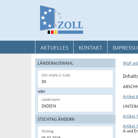
Direkt zur Navigation für Kontakt, Impressum, Aktuelles, Hilfe und FAQ
Direkt zur Länderauswahl und WuP-Navigation
Direkt zum Inhalt
AKTUELLES
KONTAKT
IMPRESSU
LÄNDERAUSWAHL
WuP onl
Inhalt
ISO-Alpha-2-Code
ABSCHN
oder
Artikel 
Ländername
UNTERA
Artikel 
STICHTAG ÄNDERN
Artikel 
A und Er
Stichtag