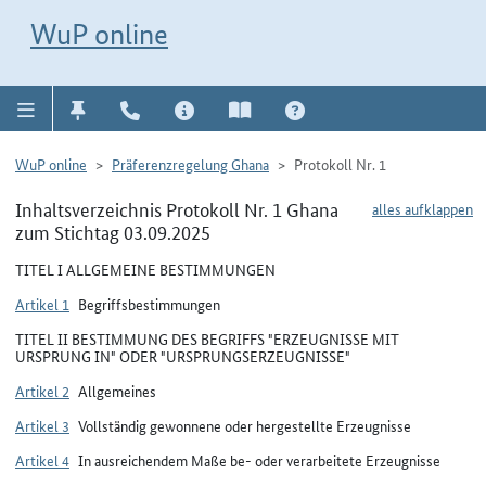
Direkt zur Navigation für Kontakt, Impressum, Aktuelles, Hilfe und FAQ
WuP-Navigation öffnen
Direkt zum Inhalt
WuP online
WuP online
Präferenzregelung Ghana
Protokoll Nr. 1
Inhaltsverzeichnis Protokoll Nr. 1 Ghana
alles aufklappen
zum Stichtag 03.09.2025
TITEL I ALLGEMEINE BESTIMMUNGEN
Artikel 1
Begriffsbestimmungen
TITEL II BESTIMMUNG DES BEGRIFFS "ERZEUGNISSE MIT
URSPRUNG IN" ODER "URSPRUNGSERZEUGNISSE"
Artikel 2
Allgemeines
Artikel 3
Vollständig gewonnene oder hergestellte Erzeugnisse
Artikel 4
In ausreichendem Maße be- oder verarbeitete Erzeugnisse