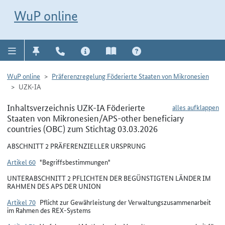
Direkt zur Navigation für Kontakt, Impressum, Aktuelles, Hilfe und FAQ
WuP-Navigation öffnen
Direkt zum Inhalt
WuP online
WuP online
Präferenzregelung Föderierte Staaten von Mikronesien
UZK-IA
Inhaltsverzeichnis UZK-IA Föderierte
alles aufklappen
Staaten von Mikronesien/APS-other beneficiary
countries (OBC) zum Stichtag 03.03.2026
ABSCHNITT 2 PRÄFERENZIELLER URSPRUNG
Artikel 60
"Begriffsbestimmungen"
UNTERABSCHNITT 2 PFLICHTEN DER BEGÜNSTIGTEN LÄNDER IM
RAHMEN DES APS DER UNION
Artikel 70
Pflicht zur Gewährleistung der Verwaltungszusammenarbeit
im Rahmen des REX-Systems