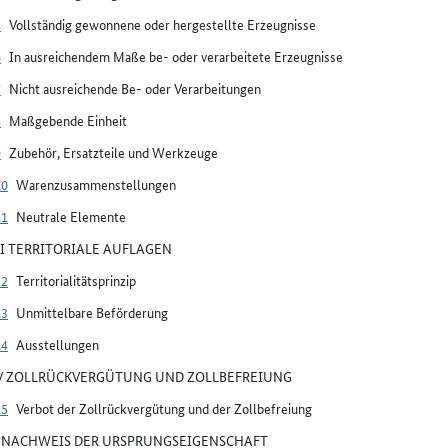
5
Vollständig gewonnene oder hergestellte Erzeugnisse
6
In ausreichendem Maße be- oder verarbeitete Erzeugnisse
7
Nicht ausreichende Be- oder Verarbeitungen
8
Maßgebende Einheit
9
Zubehör, Ersatzteile und Werkzeuge
10
Warenzusammenstellungen
11
Neutrale Elemente
III TERRITORIALE AUFLAGEN
12
Territorialitätsprinzip
13
Unmittelbare Beförderung
14
Ausstellungen
IV ZOLLRÜCKVERGÜTUNG UND ZOLLBEFREIUNG
15
Verbot der Zollrückvergütung und der Zollbefreiung
V NACHWEIS DER URSPRUNGSEIGENSCHAFT