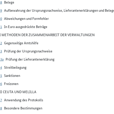
28
Belege
29
Aufbewahrung der Ursprungsnachweise, Lieferantenerklärungen und Beleg
30
Abweichungen und Formfehler
31
In Euro ausgedrückte Beträge
VI METHODEN DER ZUSAMMENARBEIT DER VERWALTUNGEN
32
Gegenseitige Amtshilfe
33
Prüfung der Ursprungsnachweise
33a
Prüfung der Lieferantenerklärung
34
Streitbeilegung
35
Sanktionen
36
Freizonen
VII CEUTA UND MELILLA
37
Anwendung des Protokolls
38
Besondere Bestimmungen