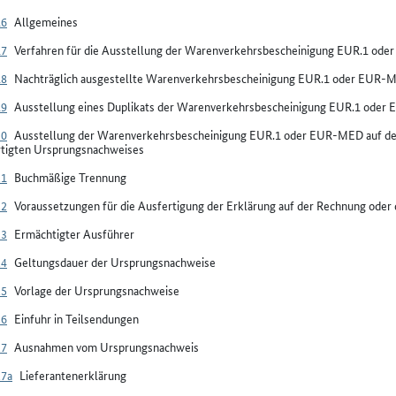
16
Allgemeines
17
Verfahren für die Ausstellung der Warenverkehrsbescheinigung EUR.1 od
18
Nachträglich ausgestellte Warenverkehrsbescheinigung EUR.1 oder EUR-
19
Ausstellung eines Duplikats der Warenverkehrsbescheinigung EUR.1 ode
20
Ausstellung der Warenverkehrsbescheinigung EUR.1 oder EUR-MED auf der 
rtigten Ursprungsnachweises
21
Buchmäßige Trennung
22
Voraussetzungen für die Ausfertigung der Erklärung auf der Rechnung ode
23
Ermächtigter Ausführer
24
Geltungsdauer der Ursprungsnachweise
25
Vorlage der Ursprungsnachweise
26
Einfuhr in Teilsendungen
27
Ausnahmen vom Ursprungsnachweis
27a
Lieferantenerklärung