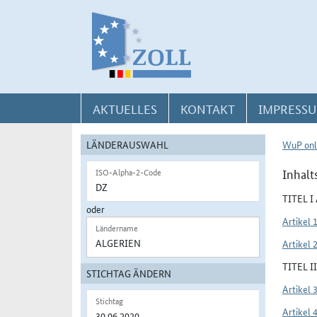
Direkt zur Navigation für Kontakt, Impressum, Aktuelles, Hilfe und FAQ
Direkt zur Länderauswahl und WuP-Navigation
Direkt zum Inhalt
AKTUELLES
KONTAKT
IMPRESSU
LÄNDERAUSWAHL
WuP onl
Inhalt
ISO-Alpha-2-Code
TITEL 
oder
Artikel 
Ländername
Artikel 
TITEL 
STICHTAG ÄNDERN
Artikel 
Stichtag
Artikel 