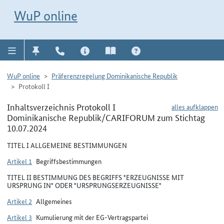
Direkt zur Navigation für Kontakt, Impressum, Aktuelles, Hilfe und FAQ
WuP-Navigation öffnen
Direkt zum Inhalt
WuP online
WuP online
Präferenzregelung Dominikanische Republik
Protokoll I
Inhaltsverzeichnis Protokoll I
alles aufklappen
Dominikanische Republik/CARIFORUM zum Stichtag
10.07.2024
TITEL I ALLGEMEINE BESTIMMUNGEN
Artikel 1
Begriffsbestimmungen
TITEL II BESTIMMUNG DES BEGRIFFS "ERZEUGNISSE MIT
URSPRUNG IN" ODER "URSPRUNGSERZEUGNISSE"
Artikel 2
Allgemeines
Artikel 3
Kumulierung mit der EG-Vertragspartei