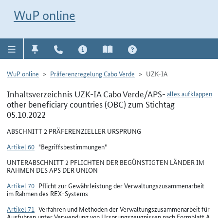
Direkt zur Navigation für Kontakt, Impressum, Aktuelles, Hilfe und FAQ
WuP-Navigation öffnen
Direkt zum Inhalt
WuP online
WuP online
Präferenzregelung Cabo Verde
UZK-IA
Inhaltsverzeichnis UZK-IA Cabo Verde/APS-
alles aufklappen
other beneficiary countries (OBC) zum Stichtag
05.10.2022
ABSCHNITT 2 PRÄFERENZIELLER URSPRUNG
Artikel 60
"Begriffsbestimmungen"
UNTERABSCHNITT 2 PFLICHTEN DER BEGÜNSTIGTEN LÄNDER IM
RAHMEN DES APS DER UNION
Artikel 70
Pflicht zur Gewährleistung der Verwaltungszusammenarbeit
im Rahmen des REX-Systems
Artikel 71
Verfahren und Methoden der Verwaltungszusammenarbeit für
Ausfuhren unter Verwendung von Ursprungszeugnissen nach Formblatt A