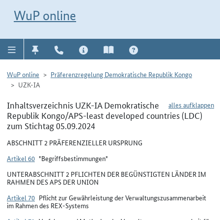
Direkt zur Navigation für Kontakt, Impressum, Aktuelles, Hilfe und FAQ
WuP-Navigation öffnen
Direkt zum Inhalt
WuP online
WuP online
Präferenzregelung Demokratische Republik Kongo
UZK-IA
Inhaltsverzeichnis UZK-IA Demokratische
alles aufklappen
Republik Kongo/APS-least developed countries (LDC)
zum Stichtag 05.09.2024
ABSCHNITT 2 PRÄFERENZIELLER URSPRUNG
Artikel 60
"Begriffsbestimmungen"
UNTERABSCHNITT 2 PFLICHTEN DER BEGÜNSTIGTEN LÄNDER IM
RAHMEN DES APS DER UNION
Artikel 70
Pflicht zur Gewährleistung der Verwaltungszusammenarbeit
im Rahmen des REX-Systems