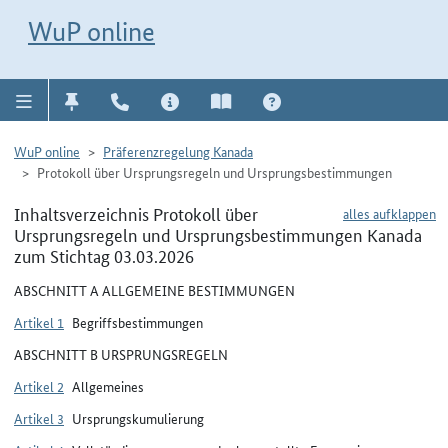
Direkt zur Navigation für Kontakt, Impressum, Aktuelles, Hilfe und FAQ
WuP-Navigation öffnen
Direkt zum Inhalt
WuP online
WuP online
Präferenzregelung Kanada
Protokoll über Ursprungsregeln und Ursprungsbestimmungen
Inhaltsverzeichnis Protokoll über
alles aufklappen
Ursprungsregeln und Ursprungsbestimmungen Kanada
zum Stichtag 03.03.2026
ABSCHNITT A ALLGEMEINE BESTIMMUNGEN
Artikel 1
Begriffsbestimmungen
ABSCHNITT B URSPRUNGSREGELN
Artikel 2
Allgemeines
Artikel 3
Ursprungskumulierung