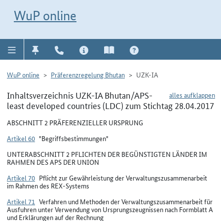
Direkt zur Navigation für Kontakt, Impressum, Aktuelles, Hilfe und FAQ
WuP-Navigation öffnen
Direkt zum Inhalt
WuP online
WuP online
Präferenzregelung Bhutan
UZK-IA
Inhaltsverzeichnis UZK-IA Bhutan/APS-
alles aufklappen
least developed countries (LDC) zum Stichtag 28.04.2017
ABSCHNITT 2 PRÄFERENZIELLER URSPRUNG
Artikel 60
"Begriffsbestimmungen"
UNTERABSCHNITT 2 PFLICHTEN DER BEGÜNSTIGTEN LÄNDER IM
RAHMEN DES APS DER UNION
Artikel 70
Pflicht zur Gewährleistung der Verwaltungszusammenarbeit
im Rahmen des REX-Systems
Artikel 71
Verfahren und Methoden der Verwaltungszusammenarbeit für
Ausfuhren unter Verwendung von Ursprungszeugnissen nach Formblatt A
und Erklärungen auf der Rechnung