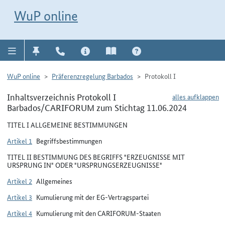
Direkt zur Navigation für Kontakt, Impressum, Aktuelles, Hilfe und FAQ
WuP-Navigation öffnen
Direkt zum Inhalt
WuP online
WuP online
Präferenzregelung Barbados
Protokoll I
Inhaltsverzeichnis Protokoll I
alles aufklappen
Barbados/CARIFORUM zum Stichtag 11.06.2024
TITEL I ALLGEMEINE BESTIMMUNGEN
Artikel 1
Begriffsbestimmungen
TITEL II BESTIMMUNG DES BEGRIFFS "ERZEUGNISSE MIT
URSPRUNG IN" ODER "URSPRUNGSERZEUGNISSE"
Artikel 2
Allgemeines
Artikel 3
Kumulierung mit der EG-Vertragspartei
Artikel 4
Kumulierung mit den CARIFORUM-Staaten