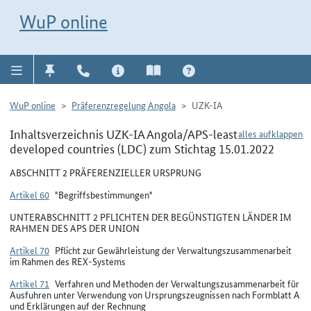
Direkt zur Navigation für Kontakt, Impressum, Aktuelles, Hilfe und FAQ
WuP-Navigation öffnen
Direkt zum Inhalt
WuP online
WuP online
Präferenzregelung Angola
UZK-IA
Inhaltsverzeichnis UZK-IA Angola/APS-least
alles aufklappen
developed countries (LDC) zum Stichtag 15.01.2022
ABSCHNITT 2 PRÄFERENZIELLER URSPRUNG
Artikel 60
"Begriffsbestimmungen"
UNTERABSCHNITT 2 PFLICHTEN DER BEGÜNSTIGTEN LÄNDER IM
RAHMEN DES APS DER UNION
Artikel 70
Pflicht zur Gewährleistung der Verwaltungszusammenarbeit
im Rahmen des REX-Systems
Artikel 71
Verfahren und Methoden der Verwaltungszusammenarbeit für
Ausfuhren unter Verwendung von Ursprungszeugnissen nach Formblatt A
und Erklärungen auf der Rechnung