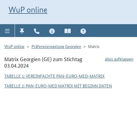
Direkt zur Navigation für Kontakt, Impressum, Aktuelles, Hilfe und FAQ
WuP-Navigation öffnen
Direkt zum Inhalt
WuP online
WuP online
Präferenzregelung Georgien
Matrix
Matrix Georgien (GE) zum Stichtag
alles aufklappen
03.04.2024
TABELLE 1: VEREINFACHTE PAN-EURO-MED-MATRIX
TABELLE 2: PAN-EURO-MED MATRIX MIT BEGINN DATEN