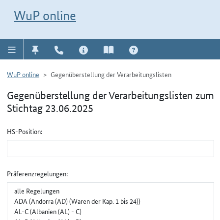
Direkt zur Navigation für Kontakt, Impressum, Aktuelles, Hilfe und FAQ
WuP-Navigation öffnen
Direkt zum Inhalt
WuP online
WuP online
Gegenüberstellung der Verarbeitungslisten
Gegenüberstellung der Verarbeitungslisten zum
Stichtag 23.06.2025
Gruppenauswahl für Gegenüberstellung
HS-Position:
Präferenzregelungen: