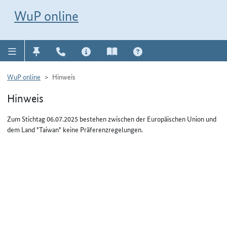
Direkt zur Navigation für Kontakt, Impressum, Aktuelles, Hilfe und FAQ
WuP-Navigation öffnen
Direkt zum Inhalt
WuP online
WuP online
Hinweis
Hinweis
Zum Stichtag 06.07.2025 bestehen zwischen der Europäischen Union und
dem Land "Taiwan" keine Präferenzregelungen.