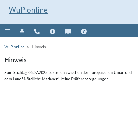
Direkt zur Navigation für Kontakt, Impressum, Aktuelles, Hilfe und FAQ
WuP-Navigation öffnen
Direkt zum Inhalt
WuP online
WuP online
Hinweis
Hinweis
Zum Stichtag 06.07.2025 bestehen zwischen der Europäischen Union und
dem Land "Nördliche Marianen" keine Präferenzregelungen.