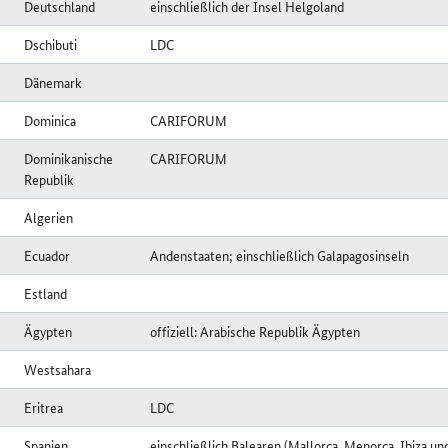
Deutschland
einschließlich der Insel Helgoland
Dschibuti
LDC
Dänemark
Dominica
CARIFORUM
Dominikanische
CARIFORUM
Republik
Algerien
Ecuador
Andenstaaten; einschließlich Galapagosinseln
Estland
Ägypten
offiziell: Arabische Republik Ägypten
Westsahara
Eritrea
LDC
Spanien
einschließlich Balearen (Mallorca, Menorca, Ibiza u