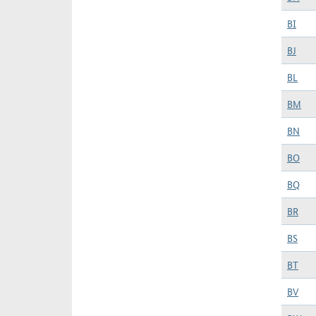
BI
BJ
BL
BM
BN
BO
BQ
BR
BS
BT
BV