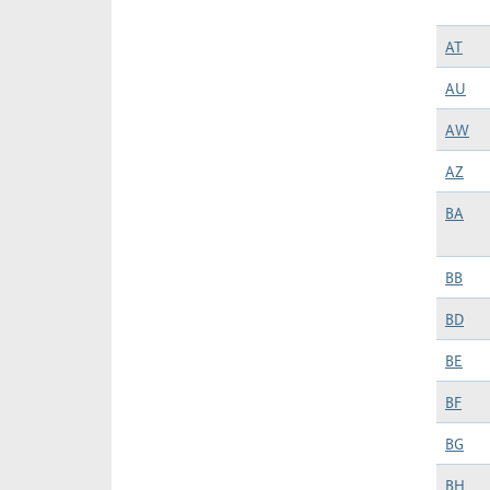
AT
AU
AW
AZ
BA
BB
BD
BE
BF
BG
BH