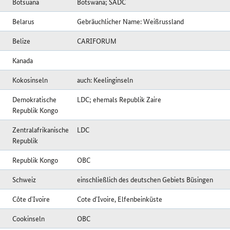
Botsuana
Botswana; SADC
Belarus
Gebräuchlicher Name: Weißrussland
Belize
CARIFORUM
Kanada
Kokosinseln
auch: Keelinginseln
Demokratische
LDC; ehemals Republik Zaire
Republik Kongo
Zentralafrikanische
LDC
Republik
Republik Kongo
OBC
Schweiz
einschließlich des deutschen Gebiets Büsingen
Côte d`Ivoire
Cote d`Ivoire, Elfenbeinküste
Cookinseln
OBC