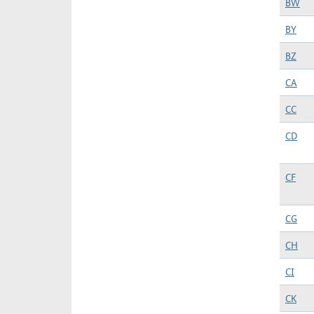
BW
BY
BZ
CA
CC
CD
CF
CG
CH
CI
CK