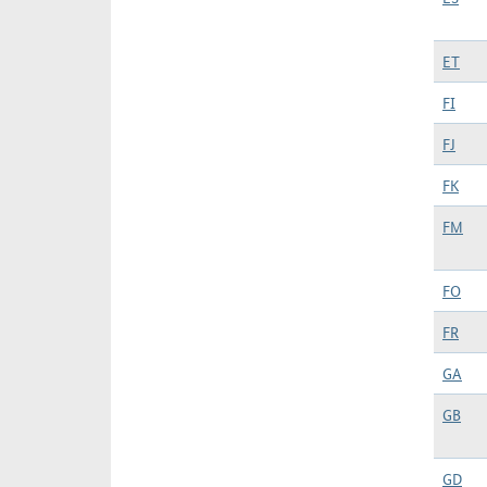
ET
FI
FJ
FK
FM
FO
FR
GA
GB
GD