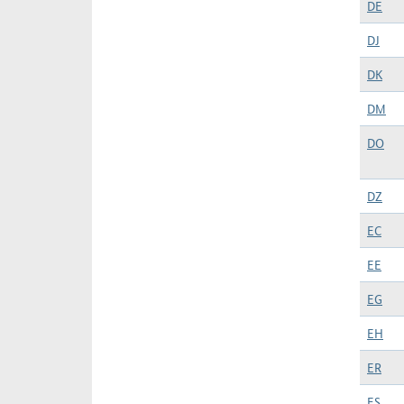
DE
DJ
DK
DM
DO
DZ
EC
EE
EG
EH
ER
ES