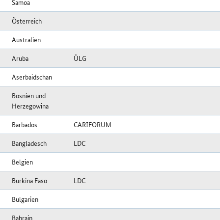
Samoa
Österreich
Australien
Aruba
ÜLG
Aserbaidschan
Bosnien und
Herzegowina
Barbados
CARIFORUM
Bangladesch
LDC
Belgien
Burkina Faso
LDC
Bulgarien
Bahrain