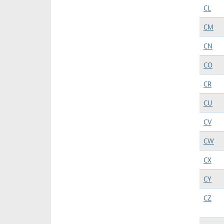
CL
CM
CN
CO
CR
CU
CV
CW
CX
CY
CZ