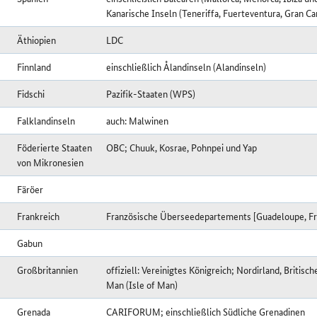
Kanarische Inseln (Teneriffa, Fuerteventura, Gran Ca
Äthiopien
LDC
Finnland
einschließlich Ålandinseln (Alandinseln)
Fidschi
Pazifik-Staaten (WPS)
Falklandinseln
auch: Malwinen
Föderierte Staaten
OBC; Chuuk, Kosrae, Pohnpei und Yap
von Mikronesien
Färöer
Frankreich
Französische Überseedepartements [Guadeloupe, Fra
Gabun
Großbritannien
offiziell: Vereinigtes Königreich; Nordirland, Britisc
Man (Isle of Man)
Grenada
CARIFORUM; einschließlich Südliche Grenadinen