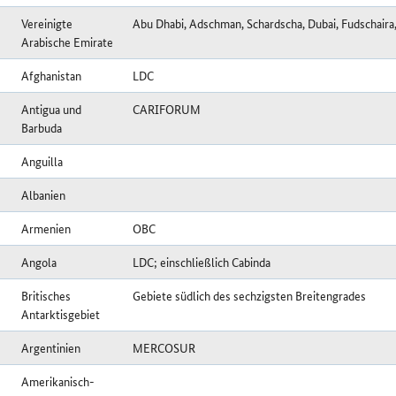
Vereinigte
Abu Dhabi, Adschman, Schardscha, Dubai, Fudschaira
Arabische Emirate
Afghanistan
LDC
Antigua und
CARIFORUM
Barbuda
Anguilla
Albanien
Armenien
OBC
Angola
LDC; einschließlich Cabinda
Britisches
Gebiete südlich des sechzigsten Breitengrades
Antarktisgebiet
Argentinien
MERCOSUR
Amerikanisch-