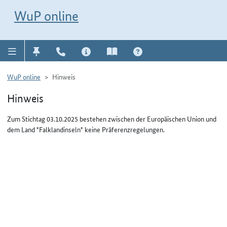
Direkt zur Navigation für Kontakt, Impressum, Aktuelles, Hilfe und FAQ
WuP-Navigation öffnen
Direkt zum Inhalt
WuP online
WuP online
Hinweis
Hinweis
Zum Stichtag 03.10.2025 bestehen zwischen der Europäischen Union und
dem Land "Falklandinseln" keine Präferenzregelungen.