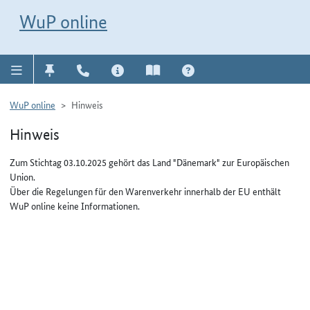
Direkt zur Navigation für Kontakt, Impressum, Aktuelles, Hilfe und FAQ
WuP-Navigation öffnen
Direkt zum Inhalt
WuP online
WuP online
Hinweis
Hinweis
Zum Stichtag 03.10.2025 gehört das Land "Dänemark" zur Europäischen
Union.
Über die Regelungen für den Warenverkehr innerhalb der EU enthält
WuP online keine Informationen.