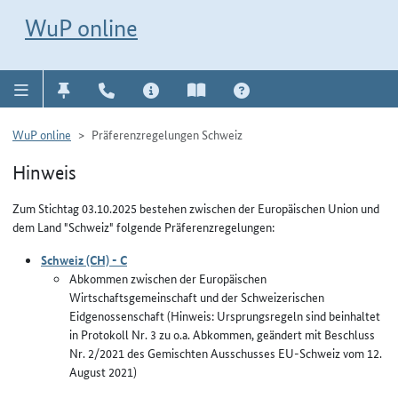
Direkt zur Navigation für Kontakt, Impressum, Aktuelles, Hilfe und FAQ
WuP-Navigation öffnen
Direkt zum Inhalt
WuP online
WuP online
Präferenzregelungen Schweiz
Hinweis
Zum Stichtag 03.10.2025 bestehen zwischen der Europäischen Union und
dem Land "Schweiz" folgende Präferenzregelungen:
Schweiz (CH) - C
Abkommen zwischen der Europäischen
Wirtschaftsgemeinschaft und der Schweizerischen
Eidgenossenschaft (Hinweis: Ursprungsregeln sind beinhaltet
in Protokoll Nr. 3 zu o.a. Abkommen, geändert mit Beschluss
Nr. 2/2021 des Gemischten Ausschusses EU-Schweiz vom 12.
August 2021)