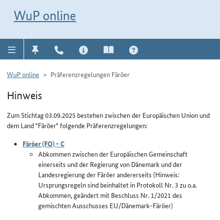
Direkt zur Navigation für Kontakt, Impressum, Aktuelles, Hilfe und FAQ
WuP-Navigation öffnen
Direkt zum Inhalt
WuP online
WuP online
Präferenzregelungen Färöer
Hinweis
Zum Stichtag 03.09.2025 bestehen zwischen der Europäischen Union und
dem Land "Färöer" folgende Präferenzregelungen:
Färöer (FO) - C
Abkommen zwischen der Europäischen Gemeinschaft
einerseits und der Regierung von Dänemark und der
Landesregierung der Färöer andererseits (Hinweis:
Ursprungsregeln sind beinhaltet in Protokoll Nr. 3 zu o.a.
Abkommen, geändert mit Beschluss Nr. 1/2021 des
gemischten Ausschusses EU/Dänemark-Färöer)