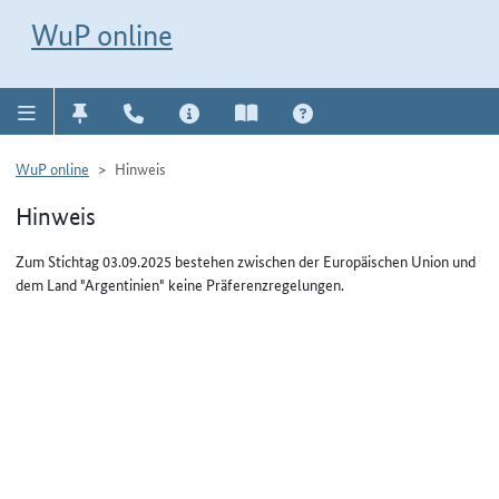
Direkt zur Navigation für Kontakt, Impressum, Aktuelles, Hilfe und FAQ
WuP-Navigation öffnen
Direkt zum Inhalt
WuP online
WuP online
Hinweis
Hinweis
Zum Stichtag 03.09.2025 bestehen zwischen der Europäischen Union und
dem Land "Argentinien" keine Präferenzregelungen.