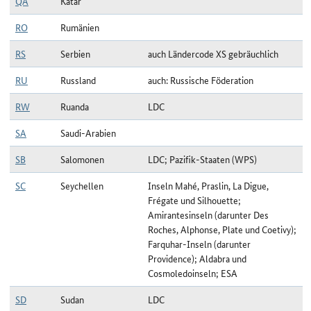
QA
Katar
RO
Rumänien
RS
Serbien
auch Ländercode XS gebräuchlich
RU
Russland
auch: Russische Föderation
RW
Ruanda
LDC
SA
Saudi-Arabien
SB
Salomonen
LDC; Pazifik-Staaten (WPS)
SC
Seychellen
Inseln Mahé, Praslin, La Digue,
Frégate und Silhouette;
Amirantesinseln (darunter Des
Roches, Alphonse, Plate und Coetivy);
Farquhar-Inseln (darunter
Providence); Aldabra und
Cosmoledoinseln; ESA
SD
Sudan
LDC