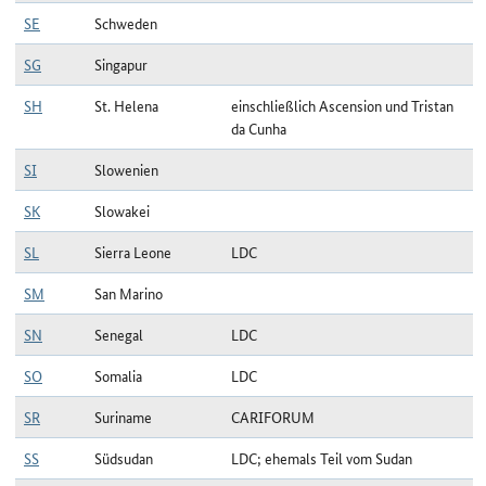
SE
Schweden
SG
Singapur
SH
St. Helena
einschließlich Ascension und Tristan
da Cunha
SI
Slowenien
SK
Slowakei
SL
Sierra Leone
LDC
SM
San Marino
SN
Senegal
LDC
SO
Somalia
LDC
SR
Suriname
CARIFORUM
SS
Südsudan
LDC; ehemals Teil vom Sudan