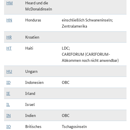
HM
Heard und die
McDonaldinseln
HN
Honduras
einschließlich Schwaneninseln;
Zentralamerika
HR
Kroatien
HT
Haiti
LDC;
CARIFORUM (CARIFORUM-
Abkommen noch nicht anwendbar)
HU
Ungarn
ID
Indonesien
OBC
IE
Irland
IL
Israel
IN
Indien
OBC
IO
Britisches
Tschagosinseln