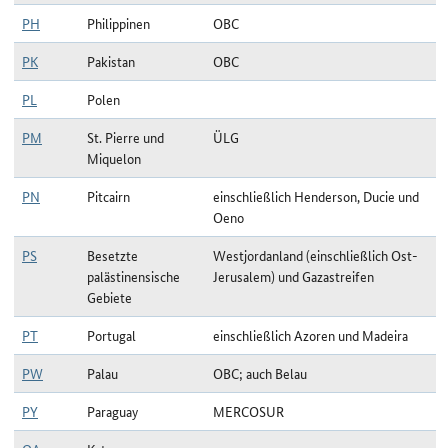
PH
Philippinen
OBC
PK
Pakistan
OBC
PL
Polen
PM
St. Pierre und
ÜLG
Miquelon
PN
Pitcairn
einschließlich Henderson, Ducie und
Oeno
PS
Besetzte
Westjordanland (einschließlich Ost-
palästinensische
Jerusalem) und Gazastreifen
Gebiete
PT
Portugal
einschließlich Azoren und Madeira
PW
Palau
OBC; auch Belau
PY
Paraguay
MERCOSUR