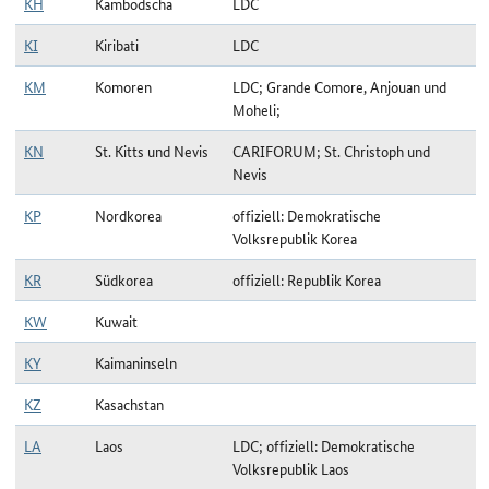
KH
Kambodscha
LDC
KI
Kiribati
LDC
KM
Komoren
LDC; Grande Comore, Anjouan und
Moheli;
KN
St. Kitts und Nevis
CARIFORUM; St. Christoph und
Nevis
KP
Nordkorea
offiziell: Demokratische
Volksrepublik Korea
KR
Südkorea
offiziell: Republik Korea
KW
Kuwait
KY
Kaimaninseln
KZ
Kasachstan
LA
Laos
LDC; offiziell: Demokratische
Volksrepublik Laos