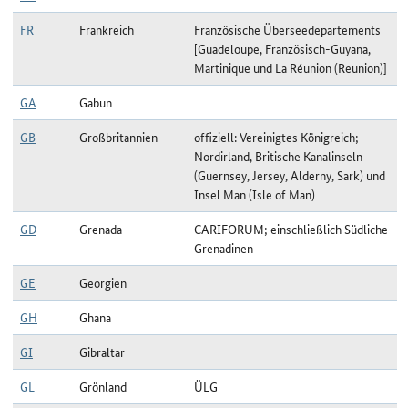
FR
Frankreich
Französische Überseedepartements
[Guadeloupe, Französisch-Guyana,
Martinique und La Réunion (Reunion)]
GA
Gabun
GB
Großbritannien
offiziell: Vereinigtes Königreich;
Nordirland, Britische Kanalinseln
(Guernsey, Jersey, Alderny, Sark) und
Insel Man (Isle of Man)
GD
Grenada
CARIFORUM; einschließlich Südliche
Grenadinen
GE
Georgien
GH
Ghana
GI
Gibraltar
GL
Grönland
ÜLG