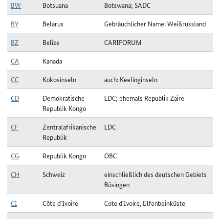
BW
Botsuana
Botswana; SADC
BY
Belarus
Gebräuchlicher Name: Weißrussland
BZ
Belize
CARIFORUM
CA
Kanada
CC
Kokosinseln
auch: Keelinginseln
CD
Demokratische
LDC; ehemals Republik Zaire
Republik Kongo
CF
Zentralafrikanische
LDC
Republik
CG
Republik Kongo
OBC
CH
Schweiz
einschließlich des deutschen Gebiets
Büsingen
CI
Côte d`Ivoire
Cote d`Ivoire, Elfenbeinküste