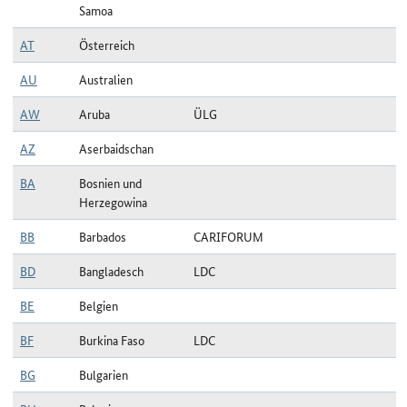
Samoa
AT
Österreich
AU
Australien
AW
Aruba
ÜLG
AZ
Aserbaidschan
BA
Bosnien und
Herzegowina
BB
Barbados
CARIFORUM
BD
Bangladesch
LDC
BE
Belgien
BF
Burkina Faso
LDC
BG
Bulgarien