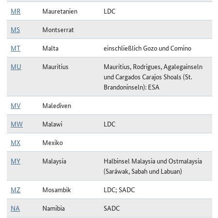
MR
Mauretanien
LDC
MS
Montserrat
MT
Malta
einschließlich Gozo und Comino
MU
Mauritius
Mauritius, Rodrigues, Agalegainseln
und Cargados Carajos Shoals (St.
Brandoninseln): ESA
MV
Malediven
MW
Malawi
LDC
MX
Mexiko
MY
Malaysia
Halbinsel Malaysia und Ostmalaysia
(Saráwak, Sabah und Labuan)
MZ
Mosambik
LDC; SADC
NA
Namibia
SADC