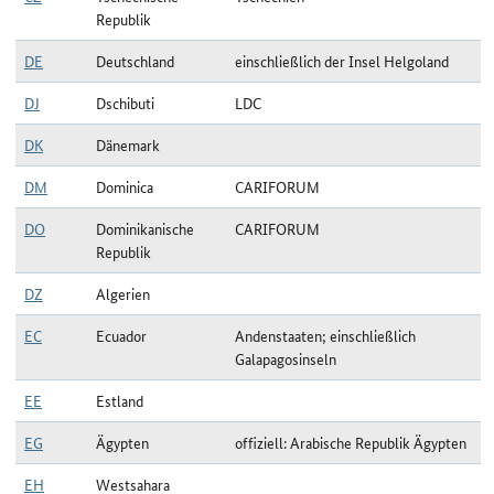
Republik
DE
Deutschland
einschließlich der Insel Helgoland
DJ
Dschibuti
LDC
DK
Dänemark
DM
Dominica
CARIFORUM
DO
Dominikanische
CARIFORUM
Republik
DZ
Algerien
EC
Ecuador
Andenstaaten; einschließlich
Galapagosinseln
EE
Estland
EG
Ägypten
offiziell: Arabische Republik Ägypten
EH
Westsahara