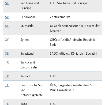
ST
São Tomé und
LDC; Sao Tome und Principe
Príncipe
SV
El Salvador
Zentralamerika
SX
St. Martin
ÜLG; niederländischer Teil; auch: Sint
Maarten
SY
Syrien
OBC; offiziell: Arabische Republik
Syrien
SZ
Swasiland
SADC; offiziell: Königreich Eswatini
TC
Turks- und
Caicosinseln
TD
Tschad
LDC
TF
Französische Süd-
ÜLG; Kerguelen, Amsterdam, St.
und
Paul, Crozetinseln
Antarktisgebiete
TG
Togo
LDC