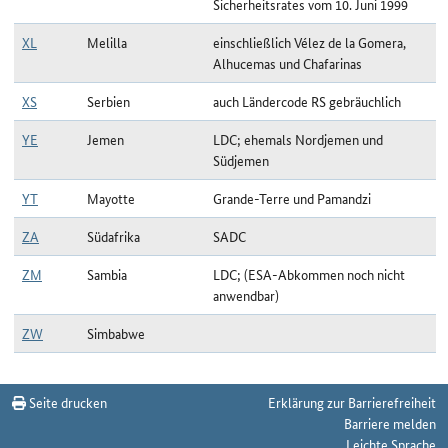
Sicherheitsrates vom 10. Juni 1999
XL
Melilla
einschließlich Vélez de la Gomera,
Alhucemas und Chafarinas
XS
Serbien
auch Ländercode RS gebräuchlich
YE
Jemen
LDC; ehemals Nordjemen und
Südjemen
YT
Mayotte
Grande-Terre und Pamandzi
ZA
Südafrika
SADC
ZM
Sambia
LDC; (ESA-Abkommen noch nicht
anwendbar)
ZW
Simbabwe
Länderauswahl zum Stichtag 02.12.2025
Seite drucken
Erklärung zur Barrierefreiheit
Barriere melden
Leichte Sprache