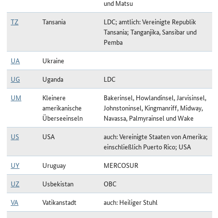
und Matsu
TZ
Tansania
LDC; amtlich: Vereinigte Republik
Tansania; Tanganjika, Sansibar und
Pemba
UA
Ukraine
UG
Uganda
LDC
UM
Kleinere
Bakerinsel, Howlandinsel, Jarvisinsel,
amerikanische
Johnstoninsel, Kingmanriff, Midway,
Überseeinseln
Navassa, Palmyrainsel und Wake
US
USA
auch: Vereinigte Staaten von Amerika;
einschließlich Puerto Rico; USA
UY
Uruguay
MERCOSUR
UZ
Usbekistan
OBC
VA
Vatikanstadt
auch: Heiliger Stuhl