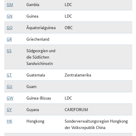
GM
Gambia
LDC
GN
Guinea
LDC
GQ
Äquatorialguinea
OBC
GR
Griechenland
GS
Südgeorgien und
die Südlichen
Sandwichinseln
GT
Guatemala
Zentralamerika
GU
Guam
GW
Guinea-Bissau
LDC
GY
Guyana
CARIFORUM
HK
Hongkong
Sonderverwaltungsregion Hongkong
der Volksrepublik China