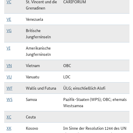
VC
St. Vincent und die
CARIFORUM
Grenadinen
VE
Venezuela
VG
Britische
Jungferninseln
VI
Amerikanische
Jungferninseln
VN
Vietnam
OBC
VU
Vanuatu
LDC
WF
Wallis und Futuna
ÜLG; einschließlich Alofi
WS
Samoa
Pazifik-Staaten (WPS); OBC; ehemals
Westsamoa
XC
Ceuta
XK
Kosovo
Im Sinne der Resolution 1244 des UN