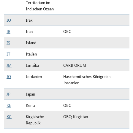
Territorium im
Indischen Ozean
IQ
Irak
IR
Iran
OBC
IS
Island
IT
Italien
JM
Jamaika
CARIFORUM
JO
Jordanien
Haschemitisches Königreich
Jordanien
JP
Japan
KE
Kenia
OBC
KG
Kirgisische
OBC; Kirgistan
Republik