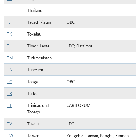
TH
Thailand
TJ
Tadschikistan
OBC
TK
Tokelau
TL
Timor-Leste
LDC; Osttimor
TM
Turkmenistan
TN
Tunesien
TO
Tonga
OBC
TR
Türkei
TT
Trinidad und
CARIFORUM
Tobago
TV
Tuvalu
LDC
TW
Taiwan
Zollgebiet Taiwan, Penghu, Kinmen