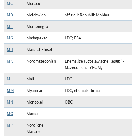
MC
Monaco
MD
Moldawien
offiziell: Republik Moldau
ME
Montenegro
MG
Madagaskar
LDC; ESA
MH
Marshall-Inseln
MK
Nordmazedonien
Ehemalige Jugoslawische Republik
Mazedonien: FYROM;
ML
Mali
LDC
MM
Myanmar
LDC; ehemals Birma
MN
Mongolei
OBC
MO
Macau
MP
Nördliche
Marianen