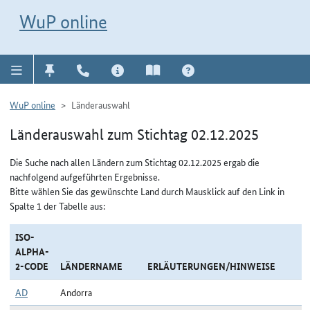
Direkt zur Navigation für Kontakt, Impressum, Aktuelles, Hilfe und FAQ
WuP-Navigation öffnen
Direkt zum Inhalt
WuP online
WuP online
Länderauswahl
Länderauswahl zum Stichtag 02.12.2025
Die Suche nach allen Ländern zum Stichtag 02.12.2025 ergab die
nachfolgend aufgeführten Ergebnisse.
Bitte wählen Sie das gewünschte Land durch Mausklick auf den Link in
Spalte 1 der Tabelle aus:
ISO-
ALPHA-
2-CODE
LÄNDERNAME
ERLÄUTERUNGEN/HINWEISE
AD
Andorra