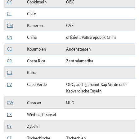
CK
Cookinseln
OBC
CL
Chile
CM
Kamerun
CAS
CN
China
offiziell: Volksrepublik China
CO
Kolumbien
Andenstaaten
CR
Costa Rica
Zentralamerika
CU
Kuba
CV
Cabo Verde
OBC; auch genannt Kap Verde oder
Kapverdische Inseln
CW
Curaçao
ÜLG
CX
Weihnachtsinsel
CY
Zypern
CZ
Tschechische
Tschechien