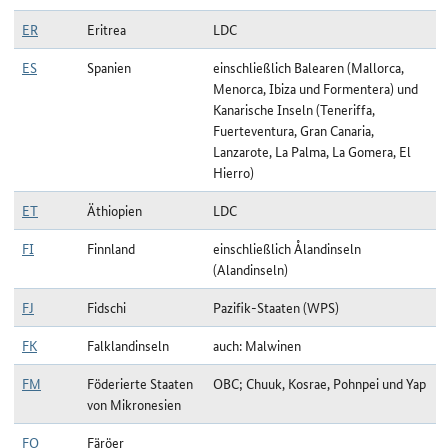
ER
Eritrea
LDC
ES
Spanien
einschließlich Balearen (Mallorca,
Menorca, Ibiza und Formentera) und
Kanarische Inseln (Teneriffa,
Fuerteventura, Gran Canaria,
Lanzarote, La Palma, La Gomera, El
Hierro)
ET
Äthiopien
LDC
FI
Finnland
einschließlich Ålandinseln
(Alandinseln)
FJ
Fidschi
Pazifik-Staaten (WPS)
FK
Falklandinseln
auch: Malwinen
FM
Föderierte Staaten
OBC; Chuuk, Kosrae, Pohnpei und Yap
von Mikronesien
FO
Färöer