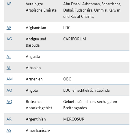
AE
Vereinigte
Abu Dhabi, Adschman, Schardscha,
Arabische Emirate
Dubai, Fudschaira, Umm al Kaiwan
und Ras al Chaima,
AF
Afghanistan
LDC
AG
Antigua und
CARIFORUM
Barbuda
AI
Anguilla
AL
Albanien
AM
Armenien
OBC
AO
Angola
LDC; einschließlich Cabinda
AQ
Britisches
Gebiete südlich des sechzigsten
Antarktisgebiet
Breitengrades
AR
Argentinien
MERCOSUR
AS
Amerikanisch-