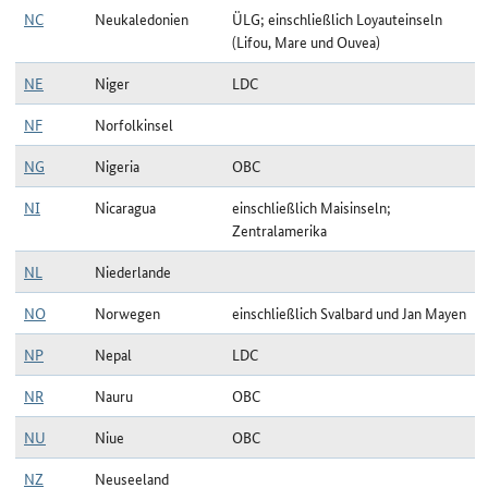
NC
Neukaledonien
ÜLG; einschließlich Loyauteinseln
(Lifou, Mare und Ouvea)
NE
Niger
LDC
NF
Norfolkinsel
NG
Nigeria
OBC
NI
Nicaragua
einschließlich Maisinseln;
Zentralamerika
NL
Niederlande
NO
Norwegen
einschließlich Svalbard und Jan Mayen
NP
Nepal
LDC
NR
Nauru
OBC
NU
Niue
OBC
NZ
Neuseeland