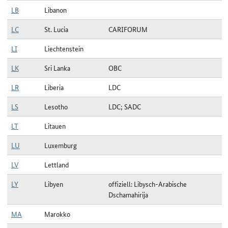
LB
Libanon
LC
St. Lucia
CARIFORUM
LI
Liechtenstein
LK
Sri Lanka
OBC
LR
Liberia
LDC
LS
Lesotho
LDC; SADC
LT
Litauen
LU
Luxemburg
LV
Lettland
LY
Libyen
offiziell: Libysch-Arabische
Dschamahirija
MA
Marokko