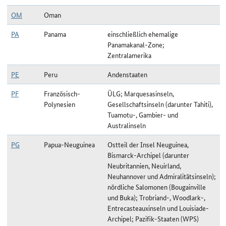
OM
Oman
PA
Panama
einschließlich ehemalige
Panamakanal-Zone;
Zentralamerika
PE
Peru
Andenstaaten
PF
Französisch-
ÜLG; Marquesasinseln,
Polynesien
Gesellschaftsinseln (darunter Tahiti),
Tuamotu-, Gambier- und
Australinseln
PG
Papua-Neuguinea
Ostteil der Insel Neuguinea,
Bismarck-Archipel (darunter
Neubritannien, Neuirland,
Neuhannover und Admiralitätsinseln);
nördliche Salomonen (Bougainville
und Buka); Trobriand-, Woodlark-,
Entrecasteauxinseln und Louisiade-
Archipel; Pazifik-Staaten (WPS)