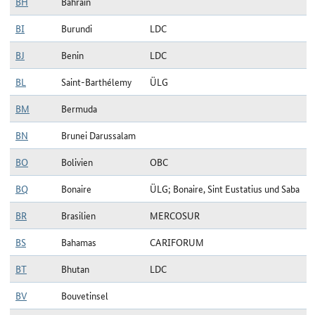
BH
Bahrain
BI
Burundi
LDC
BJ
Benin
LDC
BL
Saint-Barthélemy
ÜLG
BM
Bermuda
BN
Brunei Darussalam
BO
Bolivien
OBC
BQ
Bonaire
ÜLG; Bonaire, Sint Eustatius und Saba
BR
Brasilien
MERCOSUR
BS
Bahamas
CARIFORUM
BT
Bhutan
LDC
BV
Bouvetinsel