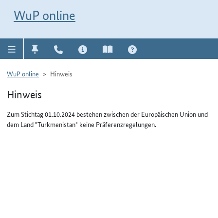
Direkt zur Navigation für Kontakt, Impressum, Aktuelles, Hilfe und FAQ
WuP-Navigation öffnen
Direkt zum Inhalt
WuP online
WuP online
Hinweis
Hinweis
Zum Stichtag 01.10.2024 bestehen zwischen der Europäischen Union und
dem Land "Turkmenistan" keine Präferenzregelungen.