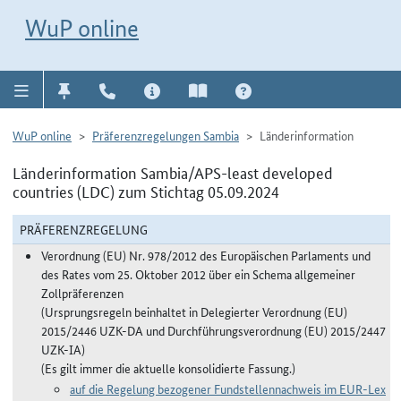
Direkt zur Navigation für Kontakt, Impressum, Aktuelles, Hilfe und FAQ
WuP-Navigation öffnen
Direkt zum Inhalt
WuP online
WuP online
Präferenzregelungen Sambia
Länderinformation
Länderinformation Sambia/APS-least developed
countries (LDC) zum Stichtag 05.09.2024
PRÄFERENZREGELUNG
Verordnung (EU) Nr. 978/2012 des Europäischen Parlaments und
des Rates vom 25. Oktober 2012 über ein Schema allgemeiner
Zollpräferenzen
(Ursprungsregeln beinhaltet in Delegierter Verordnung (EU)
2015/2446 UZK-DA und Durchführungsverordnung (EU) 2015/2447
UZK-IA)
(Es gilt immer die aktuelle konsolidierte Fassung.)
auf die Regelung bezogener Fundstellennachweis im EUR-Lex