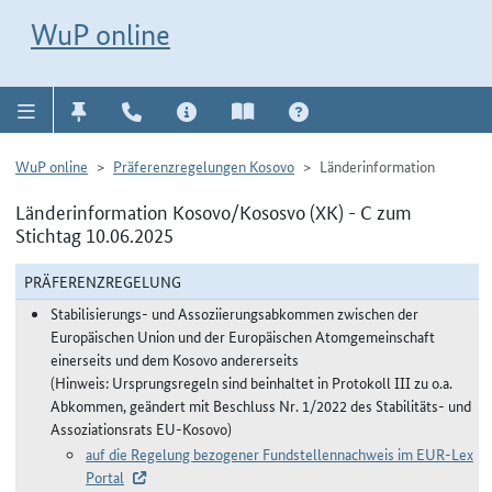
Direkt zur Navigation für Kontakt, Impressum, Aktuelles, Hilfe und FAQ
WuP-Navigation öffnen
Direkt zum Inhalt
WuP online
WuP online
Präferenzregelungen Kosovo
Länderinformation
Länderinformation Kosovo/Kososvo (XK) - C zum
Stichtag 10.06.2025
PRÄFERENZREGELUNG
Stabilisierungs- und Assoziierungsabkommen zwischen der
Europäischen Union und der Europäischen Atomgemeinschaft
einerseits und dem Kosovo andererseits
(Hinweis: Ursprungsregeln sind beinhaltet in Protokoll III zu o.a.
Abkommen, geändert mit Beschluss Nr. 1/2022 des Stabilitäts- und
Assoziationsrats EU-Kosovo)
auf die Regelung bezogener Fundstellennachweis im EUR-Lex
Portal